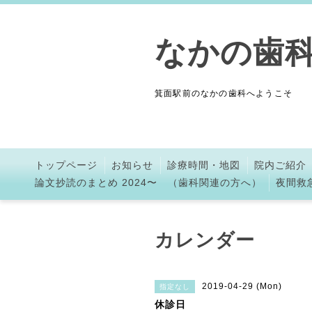
なかの歯
箕面駅前のなかの歯科へようこそ
トップページ
お知らせ
診療時間・地図
院内ご紹介
論文抄読のまとめ 2024〜 （歯科関連の方へ）
夜間救
カレンダー
2019-04-29 (Mon)
指定なし
休診日