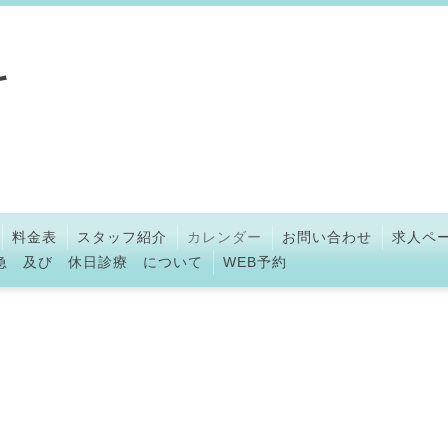
科
料金表
スタッフ紹介
カレンダー
お問い合わせ
求人ペ
急 及び 休日診療 について
WEB予約