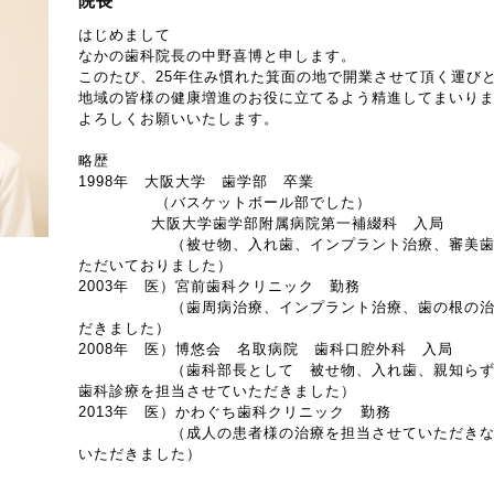
院長
はじめまして
なかの歯科院長の中野喜博と申します。
このたび、25年住み慣れた箕面の地で開業させて頂く運び
地域の皆様の健康増進のお役に立てるよう精進してまいり
よろしくお願いいたします。
略歴
1998年 大阪大学 歯学部 卒業
（バスケットボール部でした）
大阪大学歯学部附属病院第一補綴科 入局
（被せ物、入れ歯、インプラント治療、審美歯科
ただいておりました）
2003年 医）宮前歯科クリニック 勤務
（歯周病治療、インプラント治療、歯の根の治療
だきました）
2008年 医）博悠会 名取病院 歯科口腔外科 入局
（歯科部長として 被せ物、入れ歯、親知らずの
歯科診療を担当させていただきました）
2013年 医）かわぐち歯科クリニック 勤務
（成人の患者様の治療を担当させていただきなが
いただきました）