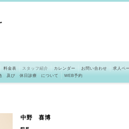
科
料金表
スタッフ紹介
カレンダー
お問い合わせ
求人ペ
急 及び 休日診療 について
WEB予約
中野 喜博