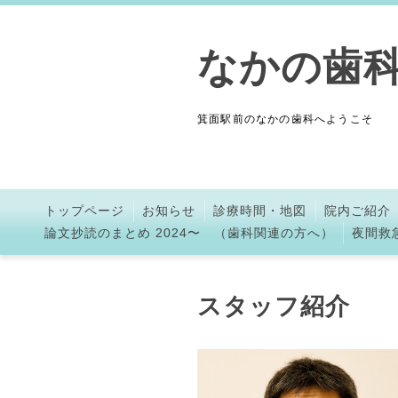
なかの歯
箕面駅前のなかの歯科へようこそ
トップページ
お知らせ
診療時間・地図
院内ご紹介
論文抄読のまとめ 2024〜 （歯科関連の方へ）
夜間救
スタッフ紹介