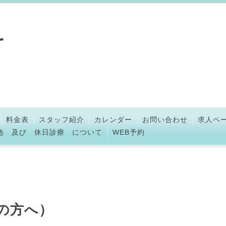
科
料金表
スタッフ紹介
カレンダー
お問い合わせ
求人ペ
急 及び 休日診療 について
WEB予約
連の方へ）