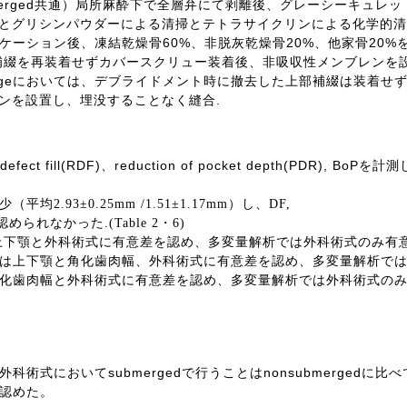
erged
共通）局所麻酔下で全層弁にて剥離後、グレーシーキュレッ
とグリシンパウダーによる清掃とテトラサイクリンによる化学的清
60%
20%
20%
ケーション後、凍結乾燥骨
、非脱灰乾燥骨
、他家骨
補綴を再装着せずカバースクリュー装着後、非吸収性メンブレンを
ge
においては、デブライドメント時に撤去した上部補綴は装着せ
.
ンを設置し、埋没することなく縫合
defect fill(RDF)
reduction of pocket depth(PDR), BoP
、
を計測
少（平均
2.93
±
0.25mm /1.51
±
1.17mm
）し、
DF,
認められなかった
.(Table 2
・
6)
上下顎と外科術式に有意差を認め、多変量解析では外科術式のみ有
は上下顎と角化歯肉幅、外科術式に有意差を認め、多変量解析で
化歯肉幅と外科術式に有意差を認め、多変量解析では外科術式の
submerged
nonsubmerged
外科術式において
で行うことは
に比べ
認めた。