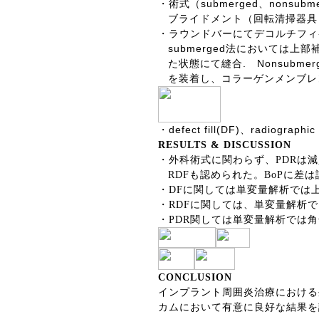
submerged
nonsubm
・術式（
、
ブライドメント（回転清掃器具
・ラウンドバーにてデコルチフィ
submerged
法においては上部
.
Nonsubmer
た状態にて縫合
を装着し、コラーゲンメンブレ
defect fill(DF)
radiographic 
・
、
RESULTS & DISCUSSION
・外科術式に関わらず、
PDR
は減
RDF
も認められた。
BoP
に差は
・
DF
に関しては単変量解析では
・
RDF
に関しては、単変量解析で
・
PDR
関しては単変量解析では角
CONCLUSION
インプラント周囲炎治療における
カムにおいて有意に良好な結果を