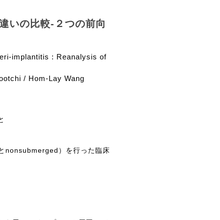
違いの比較-２つの前向
-implantitis : Reanalysis of
rootchi / Hom-Lay Wang
と
nonsubmerged
と
）を行った臨床