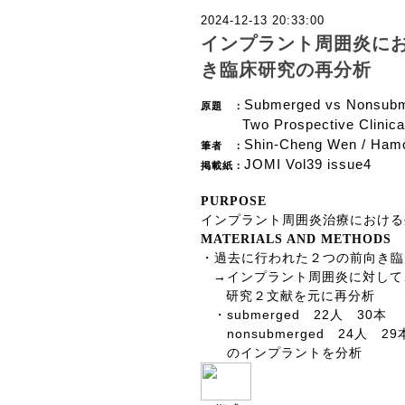
2024-12-13 20:33:00
インプラント周囲炎に
き臨床研究の再分析
Submerged vs Nonsubmer
原題 ：
Two Prospective Clinica
Shin-Cheng Wen / Hamo
筆者 ：
JOMI Vol39 issue4
掲載紙：
PURPOSE
インプラント周囲炎治療における
MATERIALS AND METHODS
・過去に行われた２つの前向き臨
→インプラント周囲炎に対して
研究２文献を元に再分析
submerged
22
30
・
人
本
nonsubmerged
24
29
人
のインプラントを分析