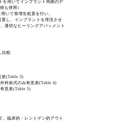
トを用いてインプラント周囲のデ
掃も併用）
を用いて骨増生処置を行い、
設置し、インプラントを埋没させ
ず、適切なヒーリングアバッメント
し比較
意差
(Table 3)
は外科術式のみ有意差
(Table 4)
み有意差
(Table 5)
て、臨床的・レントゲン的アウト