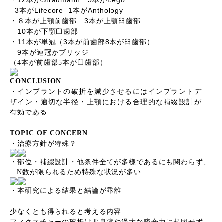
・
本が
本が
3
Lifecore 1
Anthology
本が
本が
3
・８本が上顎前歯部
本が上顎臼歯部
10
本が下顎臼歯部
11
3
8
・
本が単冠（
本が前歯部
本が臼歯部）
9
本が連冠かブリッジ
（
4
本が前歯部
5
本が臼歯部）
CONCLUSION
・インプラントの破折を減少させるにはインプラントデ
ザイン・適切な半径・上顎における合理的な補綴設計が
有効である
TOPIC OF CONCERN
・治療方針が特殊？
・部位・補綴設計・他条件全てが多様であるにも関わらず、
N
数が限られるため特殊な状況が多い
・本研究による結果と結論が乖離
少なくとも得られると考える内容
フィクスチャーの破折は悪臭癖や過大な咬合力に起因せず、