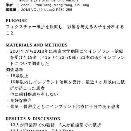
and Analysis of Influencing Factors
筆者 ：
Zhen Li, Yun Yang, Meng Yang, Xin Tong
掲載紙：
JOMI VOL40 issue2 P250-256
PURPOSE
フィクスチャー破折を観察し、影響を与える因子を分析する
こと
MATERIALS AND METHODS
2007
2019
・
年から
年に南京大学病院にてインプラント治療
19
15
4 22-70
21
を受けた
名（
♂
♀
歳）
本の破折インプラン
トについて調査した
調査基準
18
・
歳以上
10
・
年以内にインプラント治療を受け、最近１ヶ月以内に破
折が起こった患者
・他に歯科疾患を有しない
・良好な咬合
・骨量・骨密度ともにインプラント治療に十分である患者
RESULTS & DISCUSSION
13
6
・
人が臼歯部での破折、
人が前歯部での破折
12
Straumann
5
Bego