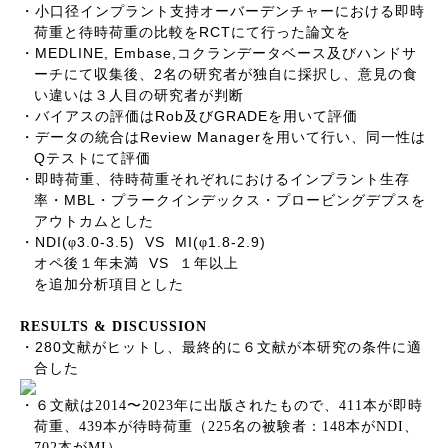
・小口径インプラント支持オーバーデンチャーにおける即時
RCT
荷重と待時荷重の比較を
にて行った論文を
MEDLINE, Embase,
・
コクランデータベース及びハンドサ
2
ーチにて収集後、
名の研究者が独自に採択し、意見の食
い違いは３人目の研究者が判断
Rob
GRADE
・バイアスの評価は
及び
を用いて評価
Review Manager
・データの統合は
を用いて行い、同一性は
Q
テストにて評価
・即時荷重、待時荷重それぞれにおけるインプラント生存
MBL
率・
・プラークインデックス・プロービングデプスを
アウトカムとした
NDI(
3.0-3.5) VS MI(
1.8-2.9)
・
φ
φ
VS
オペ後１年未満
１年以上
を追加分析項目とした
RESULTS & DISCUSSION
280
・
文献がヒットし、最終的に６文献が本研究の条件に適
合した
・
６文献は
2014
〜
2023
年に出版されたもので、
411
本が即時
荷重、
439
本が待時荷重（
225
名の被験者：
148
本が
NDI
、
702
本が
MI
）