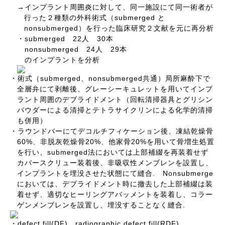
→インプラント周囲炎に対して、同一施設にて同一術者が
submerged
行った２種類の外科術式（
と
nonsubmerged
）を行った臨床研究２文献を元に再分析
submerged
22
30
・
人
本
nonsubmerged
24
29
人
本
のインプラントを分析
submerged
nonsubmerged
・術式（
、
共通）局所麻酔下で
全層弁にて剥離後、グレーシーキュレットを用いてインプ
ラント周囲のデブライドメント（回転清掃器具とグリシン
パウダーによる清掃とテトラサイクリンによる化学的清掃
も併用）
・ラウンドバーにてデコルチフィケーション後、凍結乾燥骨
60%
20%
20%
、非脱灰乾燥骨
、他家骨
を用いて骨増生処置
submerged
を行い、
法においては上部補綴を再装着せず
カバースクリュー装着後、非吸収性メンブレンを設置し、
.
Nonsubmerge
インプラントを埋没させた状態にて縫合
においては、デブライドメント時に撤去した上部補綴は装
着せず、適切なヒーリングアバッメントを装着し、コラー
.
ゲンメンブレンを設置し、埋没することなく縫合
defect fill(DF)
radiographic defect fill(RDF)
・
、
、