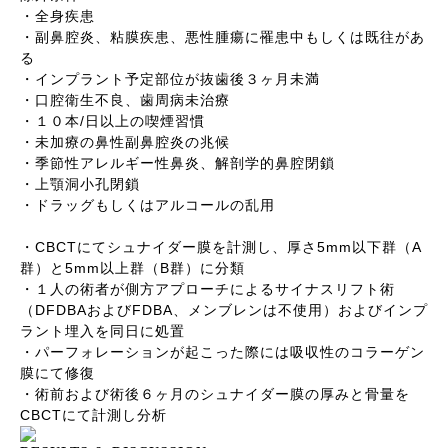
・全身疾患
・副鼻腔炎、粘膜疾患、悪性腫瘍に罹患中もしくは既往があ
る
・インプラント予定部位が抜歯後３ヶ月未満
・口腔衛生不良、歯周病未治療
/
・１０本
日以上の喫煙習慣
・未加療の鼻性副鼻腔炎の兆候
・季節性アレルギー性鼻炎、解剖学的鼻腔閉鎖
・上顎洞小孔閉鎖
・ドラッグもしくはアルコールの乱用
CBCT
5mm
A
・
にてシュナイダー膜を計測し、厚さ
以下群（
5mm
B
群）と
以上群（
群）に分類
・１人の術者が側方アプローチによるサイナスリフト術
DFDBA
FDBA
（
および
、メンブレンは不使用）およびインプ
ラント埋入を同日に処置
・パーフォレーションが起こった際には吸収性のコラーゲン
膜にて修復
・術前および術後６ヶ月のシュナイダー膜の厚みと骨量を
CBCT
にて計測し分析