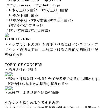
・
本が
本が
3
Lifecore 1
Anthology
本が
本が
3
・８本が上顎前歯部
本が上顎臼歯部
10
本が下顎臼歯部
11
3
8
・
本が単冠（
本が前歯部
本が臼歯部）
9
本が連冠かブリッジ
（
4
本が前歯部
5
本が臼歯部）
CONCLUSION
・インプラントの破折を減少させるにはインプラントデ
ザイン・適切な半径・上顎における合理的な補綴設計が
有効である
TOPIC OF CONCERN
・治療方針が特殊？
・部位・補綴設計・他条件全てが多様であるにも関わらず、
N
数が限られるため特殊な状況が多い
・本研究による結果と結論が乖離
少なくとも得られると考える内容
フィクスチャーの破折は悪臭癖や過大な咬合力に起因せず、