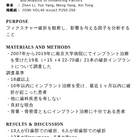
and Analysis of Influencing Factors
筆者 ：
Zhen Li, Yun Yang, Meng Yang, Xin Tong
掲載紙：
JOMI VOL40 issue2 P250-256
PURPOSE
フィクスチャー破折を観察し、影響を与える因子を分析する
こと
MATERIALS AND METHODS
2007
2019
・
年から
年に南京大学病院にてインプラント治療
19
15
4 22-70
21
を受けた
名（
♂
♀
歳）
本の破折インプラン
トについて調査した
調査基準
18
・
歳以上
10
・
年以内にインプラント治療を受け、最近１ヶ月以内に破
折が起こった患者
・他に歯科疾患を有しない
・良好な咬合
・骨量・骨密度ともにインプラント治療に十分である患者
RESULTS & DISCUSSION
13
6
・
人が臼歯部での破折、
人が前歯部での破折
12
Straumann
5
Bego