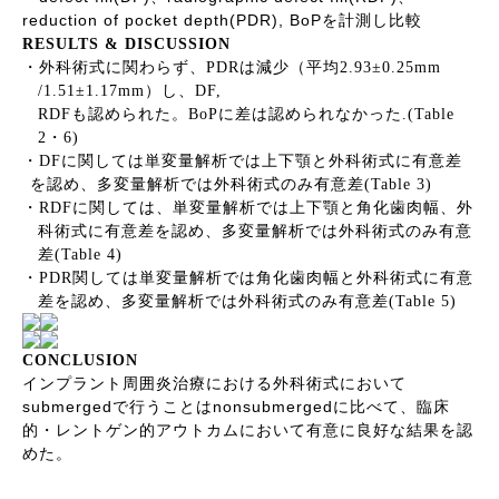
reduction of pocket depth(PDR), BoP
を計測し比較
RESULTS & DISCUSSION
・外科術式に関わらず、
PDR
は減少（平均
2.93
±
0.25mm
/1.51
±
1.17mm
）し、
DF,
RDF
も認められた。
BoP
に差は認められなかった
.(Table
2
・
6)
・
DF
に関しては単変量解析では上下顎と外科術式に有意差
を認め、多変量解析では外科術式のみ有意差
(Table 3)
・
RDF
に関しては、単変量解析では上下顎と角化歯肉幅、外
科術式に有意差を認め、多変量解析では外科術式のみ有意
差
(Table 4)
・
PDR
関しては単変量解析では角化歯肉幅と外科術式に有意
差を認め、多変量解析では外科術式のみ有意差
(Table 5)
CONCLUSION
インプラント周囲炎治療における外科術式において
submerged
nonsubmerged
で行うことは
に比べて、臨床
的・レントゲン的アウトカムにおいて有意に良好な結果を認
めた。