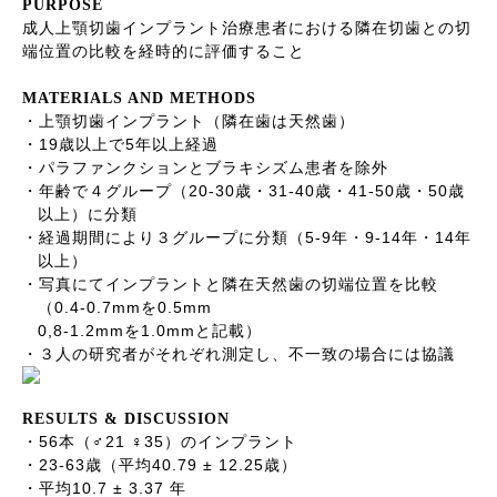
PURPOSE
成人上顎切歯インプラント治療患者における隣在切歯との切
端位置の比較を経時的に評価すること
MATERIALS AND METHODS
・上顎切歯インプラント（隣在歯は天然歯）
19
5
・
歳以上で
年以上経過
・パラファンクションとブラキシズム患者を除外
20-30
31-40
41-50
50
・年齢で４グループ（
歳・
歳・
歳・
歳
以上）に分類
5-9
9-14
14
・経過期間により３グループに分類（
年・
年・
年
以上）
・写真にてインプラントと隣在天然歯の切端位置を比較
0.4-0.7mm
0.5mm
（
を
0,8-1.2mm
1.0mm
を
と記載）
・３人の研究者がそれぞれ測定し、不一致の場合には協議
RESULTS & DISCUSSION
56
21
35
・
本（
♂
♀
）
のインプラント
23-63
40.79 ± 12.25
・
歳（平均
歳）
10.7 ± 3.37
・平均
年