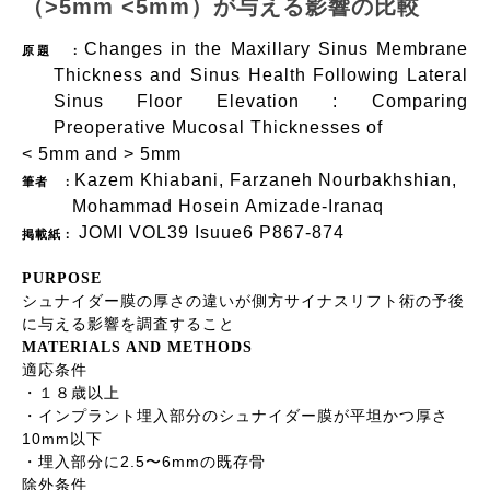
（>5mm <5mm）が与える影響の比較
Changes in the Maxillary Sinus Membrane
原題 ：
Thickness and Sinus Health Following Lateral
Sinus Floor Elevation : Comparing
Preoperative Mucosal Thicknesses of
< 5mm and > 5mm
Kazem Khiabani, Farzaneh Nourbakhshian,
筆者 ：
Mohammad Hosein Amizade-Iranaq
JOMI VOL39 Isuue6 P867-874
掲載紙：
PURPOSE
シュナイダー膜の厚さの違いが側方サイナスリフト術の予後
に与える影響を調査すること
MATERIALS AND METHODS
適応条件
・１８歳以上
・インプラント埋入部分のシュナイダー膜が平坦かつ厚さ
10mm
以下
2.5
6mm
・埋入部分に
〜
の既存骨
除外条件