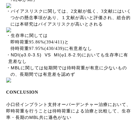
・バイアスリスクに関しては、
2
文献が低く、
3
文献にはいく
つかの懸念事項があり、１文献が高いと評価され、総合的
には本研究はバイアスリスクが高いとされる
・生存率に関しては
即時荷重
95.86%(394/411)
と
待時荷重
97.95%(430/439)
に有意差なし
NDI(
3.0-3.5) VS MI(
1.8-2.9)
・
φ
φ
においても生存率に有
意差なし
MBL
・
に関しては短期間では待時荷重が有意に少ないもの
の、長期間では有意差を認めず
CONCLUSION
小口径インプラント支持オーバーデンチャー治療において、
即時荷重を行うことは待時荷重による治療と比較して、生存
MBL
率・長期の
共に遜色がない