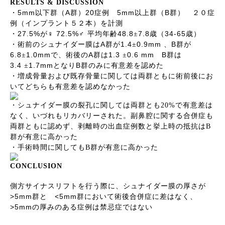
RESULTS & DISCUSSION
5mm
A
20
5mm
B
・
以下群（
群）
症例
以上群（
群） ２０症
例（インプラント５２本）を計測
27.5%
72.5%
48.8
7.8
34-65
・
が
♀
♂
平均年齢
±
歳（
歳）
A
1.4
0.9mm
B
・術前のシュナイダー膜は
群が
±
、
群が
6.8
1.0mm
A
1.3
0.6 mm
B
±
で、術後の
群は
±
群は
3.4
1.7mm
B
±
となり
群のみに有意差を認めた
・増成骨量および既存骨量に関しては両群ともに術前後にお
いてどちらも有意差を認めなかった
・シュナイダー膜の裂孔に関しては両群とも
20%
で有意差は
なく、いづれもリカバリーされた。副鼻腔に関する合併症も
両群ともに認めず、剥離時の出血症例数と挙上時の抵抗は
B
群が有意に高かった
・手術時間に関しても
B
群が有意に高かった
CONCLUSION
側方サイナスリフトを行う際に、シュナイダー膜の厚さが
>5mm
<5mm
群と
群において術後合併症に差はなく、
>5mm
の厚みのある症例は禁忌症ではない